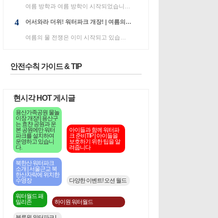
여름 방학과 여름 방학이 시작되었습니다! 나는 어디든지 가야하고, 뭔가를하고있는 것 같습니다. 아는 SNS...
4
어서와라 더위! 워터파크 개장! | 여름의 물 전쟁은 이미 시작되고 있습니다.
여름의 물 전쟁은 이미 시작되고 있습니다. "토루코다무"라는 테마 파크 수영장 인 캐리비안 베이 야외 시...
안전수칙 가이드 & TIP
현시각 HOT 게시글
용산가족공원 물놀
이장 개장! | 용산구
는 효챤 공원과 운
본 공원에만 워터
아이들과 함께 워터파
파크를 설치하여
크 준비TIP | 아이들을
운영하고 있습니
보호하기 위한 팁을 알
다.
려줍니다
북한산 워터파크
소개 | 서울근교 북
한산자락에 위치한
수영장
다양한 이벤트! 오션 월드
워터월드 패
밀리존
하이원 워터월드
블루원 워터파크 |