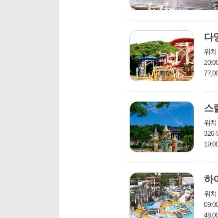
다
위치 
20:
77,
: ht
Vivald
스
위치 
320-
19:
47,
http:
하
위치 
09:
48,0