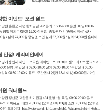
https://phoenixhnr.co.kr/pyeongchang/waterpark/in...
양한 이벤트! 오션 월드
: 강원 홍천군 서면 한치골길 262 문의 : 1588-4888 운영 : 매일 08:00-
00 / 평일 야외존 08:00-15:00 이용료 : 종일권 대인(중학생 이상) 실내
000원 / 실외 74,000원 종일권 소인 실내 67,000원 / 실외 64,000원 홈페이지
tp://www.daemyungresort.com/oceanworld/ 테마 워터 파크 오션 월드는
i Pa...
릴 만점! 캐리비안베이
: 경기 용인시 처인구 포곡읍 에버랜드로 199 에버랜드 리조트 문의 : 031-
5000 운영 : 평일실내 09:00-18:00 실외 09:30-18:00 / 주말실내 08:30-
00 실외 08:30-19:00 이용료 : 주간권 대인(만 13세 이상) 60,000원 / 소인
000원 오후권 대인(만 13세 이상)49,000원 / 소인 38,000원 홈페이지 :
//www...
이원 워터월드
: 강원 정선군 고한읍 하이원길 424 운영 : 월-목/일 09:00-20:00 금/토
00-22:00 이용료 : 대인 70,000원 (오후권 60,000원) 소인 56,000원 (오후권
00원) 홈페이지 : http://waterworld.high1.com/high1_Water/main.html High1