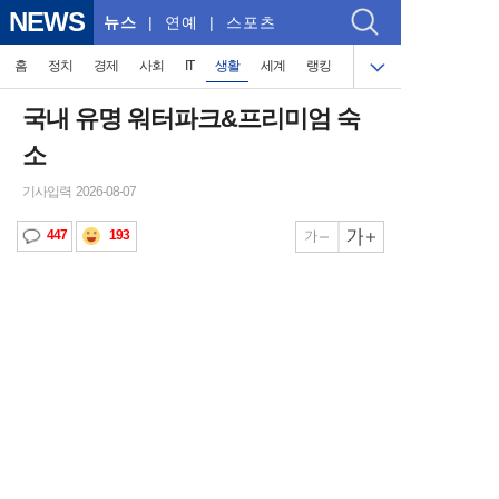
NEWS
뉴스
| 연예 | 스포츠
홈
정치
경제
사회
IT
생활
세계
랭킹
국내 유명 워터파크&프리미엄 숙
소
기사입력 2026-08-07
193
447