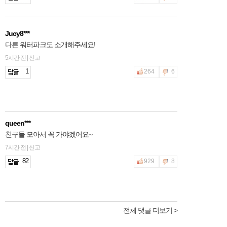
Jucy8***
다른 워터파크도 소개해주세요!
5시간 전 | 신고
1
264
6
queen***
친구들 모아서 꼭 가야겠어요~
7시간 전 | 신고
82
929
8
전체 댓글 더보기 >
2hfnt***
물은 좋은데 기구들은 좀 무섭더라구요ㅠㅠ