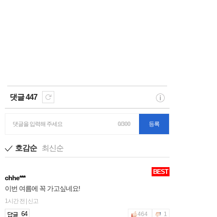
댓글 447
댓글을 입력해 주세요
0/300
등록
호감순
최신순
BEST
chhe***
이번 여름에 꼭 가고싶네요!
1시간 전 | 신고
64
464
1