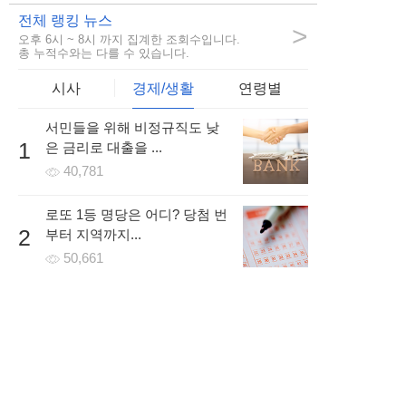
2시간 전 | 신고
전체 랭킹 뉴스
>
오후 6시 ~ 8시 까지 집계한 조회수입니다.
59
774
5
총 누적수와는 다를 수 있습니다.
시사
경제/생활
연령별
서민들을 위해 비정규직도 낮
girls***
1
은 금리로 대출을 ...
전에 워터파크 가서 핸드폰 잃어버렸는데.. 그래도 또 가고싶
40,781
네요ㅎㅎ
5시간 전 | 신고
로또 1등 명당은 어디? 당첨 번
16
502
5
2
부터 지역까지...
50,661
개인회생/파산 조건을 무료로
3
조회하고 방문없이 빠르게 ...
55,188
개인사업자나 프리랜서인 경우