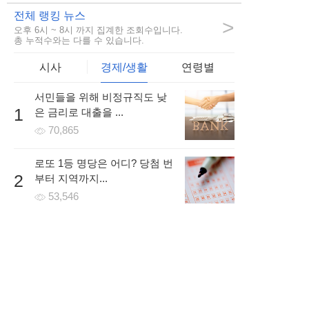
2시간 전 | 신고
전체 랭킹 뉴스
>
오후 6시 ~ 8시 까지 집계한 조회수입니다.
6
320
5
총 누적수와는 다를 수 있습니다.
시사
경제/생활
연령별
서민들을 위해 비정규직도 낮
girls***
1
은 금리로 대출을 ...
전에 워터파크 가서 핸드폰 잃어버렸는데.. 그래도 또 가고싶
70,865
네요ㅎㅎ
5시간 전 | 신고
로또 1등 명당은 어디? 당첨 번
26
826
1
2
부터 지역까지...
53,546
개인회생/파산 조건을 무료로
3
조회하고 방문없이 빠르게 ...
47,347
개인사업자나 프리랜서인 경우