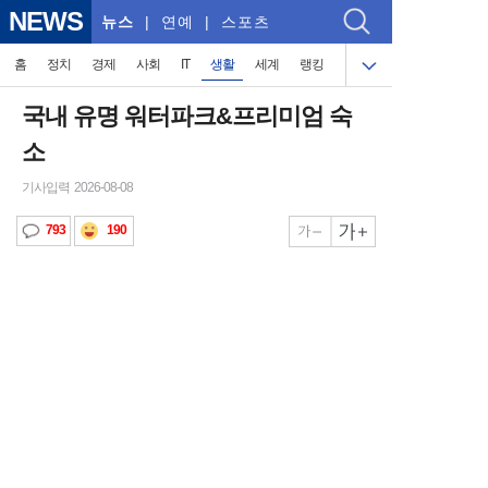
NEWS
뉴스
| 연예 | 스포츠
홈
정치
경제
사회
IT
생활
세계
랭킹
국내 유명 워터파크&프리미엄 숙
소
기사입력 2026-08-08
190
793