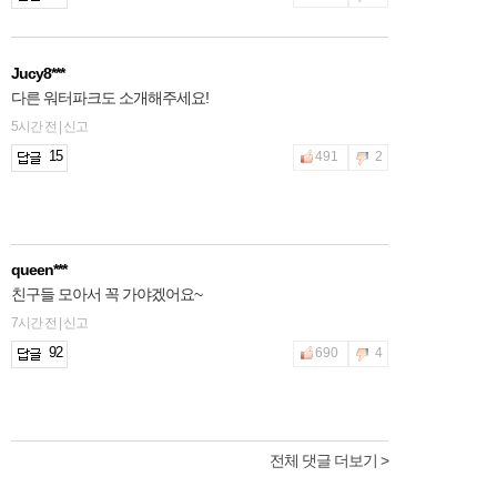
Jucy8***
다른 워터파크도 소개해주세요!
5시간 전 | 신고
15
491
2
queen***
친구들 모아서 꼭 가야겠어요~
7시간 전 | 신고
92
690
4
전체 댓글 더보기 >
2hfnt***
물은 좋은데 기구들은 좀 무섭더라구요ㅠㅠ