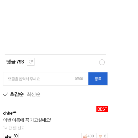
댓글 793
댓글을 입력해 주세요
0/300
등록
호감순
최신순
BEST
chhe***
이번 여름에 꼭 가고싶네요!
1시간 전 | 신고
30
400
8