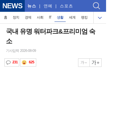
NEWS
뉴스
| 연예 | 스포츠
홈
정치
경제
사회
IT
생활
세계
랭킹
국내 유명 워터파크&프리미엄 숙
소
기사입력 2026-08-09
625
231