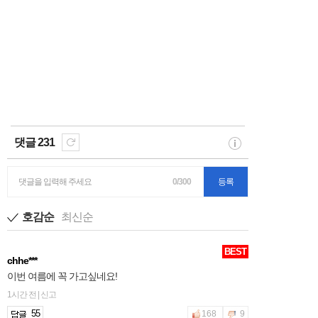
댓글 231
댓글을 입력해 주세요
0/300
등록
호감순
최신순
BEST
chhe***
이번 여름에 꼭 가고싶네요!
1시간 전 | 신고
55
168
9