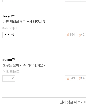
Jucy8***
다른 워터파크도 소개해주세요!
5시간 전 | 신고
46
854
2
queen***
친구들 모아서 꼭 가야겠어요~
7시간 전 | 신고
18
649
4
전체 댓글 더보기 >
2hfnt***
물은 좋은데 기구들은 좀 무섭더라구요ㅠㅠ