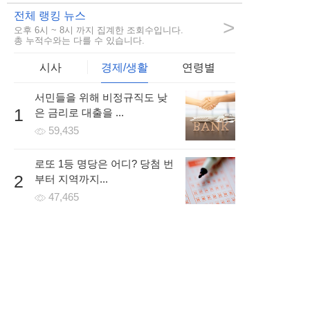
2시간 전 | 신고
전체 랭킹 뉴스
>
오후 6시 ~ 8시 까지 집계한 조회수입니다.
88
846
6
총 누적수와는 다를 수 있습니다.
시사
경제/생활
연령별
서민들을 위해 비정규직도 낮
girls***
1
은 금리로 대출을 ...
전에 워터파크 가서 핸드폰 잃어버렸는데.. 그래도 또 가고싶
59,435
네요ㅎㅎ
5시간 전 | 신고
로또 1등 명당은 어디? 당첨 번
59
245
9
2
부터 지역까지...
47,465
개인회생/파산 조건을 무료로
3
조회하고 방문없이 빠르게 ...
68,339
개인사업자나 프리랜서인 경우