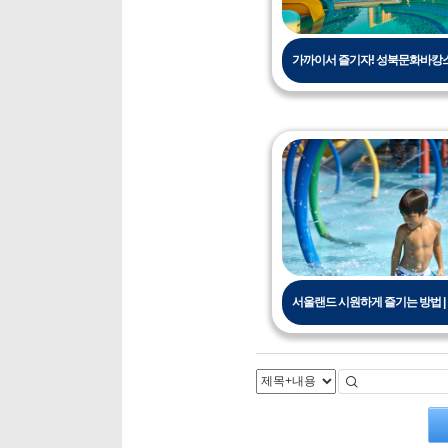
가까이서 즐기자! 성북문화바캉