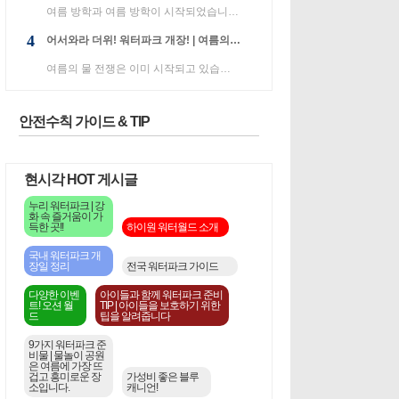
여름 방학과 여름 방학이 시작되었습니다! 나는 어디든지 가야하고, 뭔가를하고있는 것 같습니다. 아는 SNS...
4
어서와라 더위! 워터파크 개장! | 여름의 물 전쟁은 이미 시작되고 있습니다.
여름의 물 전쟁은 이미 시작되고 있습니다. "토루코다무"라는 테마 파크 수영장 인 캐리비안 베이 야외 시...
안전수칙 가이드 & TIP
현시각 HOT 게시글
누리 워터파크 | 강
화 속 즐거움이 가
득한 곳!!
하이원 워터월드 소개
국내 워터파크 개
장일 정리
전국 워터파크 가이드
다양한 이벤
아이들과 함께 워터파크 준비
트! 오션 월
TIP | 아이들을 보호하기 위한
드
팁을 알려줍니다
9가지 워터파크 준
비물 | 물놀이 공원
은 여름에 가장 뜨
겁고 흥미로운 장
가성비 좋은 블루
소입니다.
캐니언!